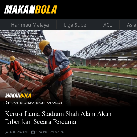
Harimau Malaya
Liga Super
ACL
Asia
PUSAT INFORMASI NEGERI SELANGOR
Kerusi Lama Stadium Shah Alam Akan
Diberikan Secara Percuma
ALIF SYAZANI
10:49PM 02/07/2024