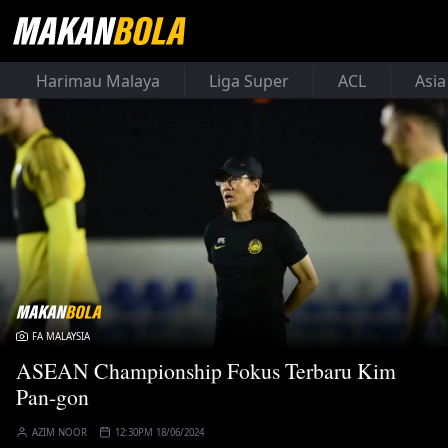
Harimau Malaya
Liga Super
ACL
Asia
FA MALAYSIA
ASEAN Championship Fokus Terbaru Kim
Pan-gon
AZIM NOOR
12:30PM 18/06/2024