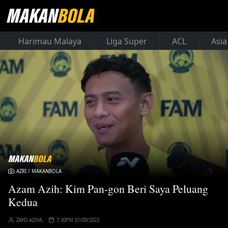
Harimau Malaya
Liga Super
ACL
Asia
AZRI / MAKANBOLA
Azam Azih: Kim Pan-gon Beri Saya Peluang
Kedua
ZAYD ADHA
7:30PM 01/09/2023