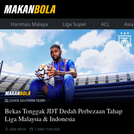
Harimau Malaya
Liga Super
ACL
Asia
JOHOR SOUTHERN TIGERS
Bekas Tonggak JDT Dedah Perbezaan Tahap
Liga Malaysia & Indonesia
AZIM NOOR
7:23AM 17/06/2024