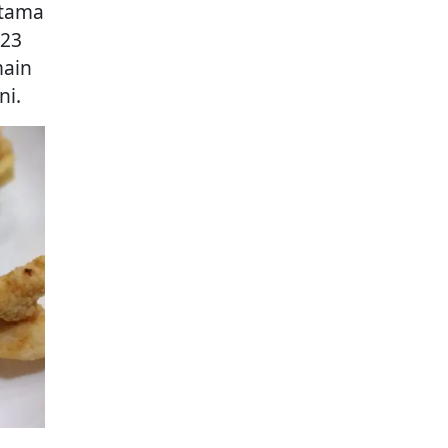
rtama
023
main
ni.