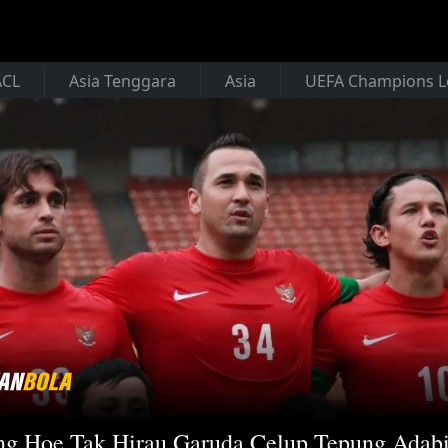
ACL
Asia Tenggara
Asia
UEFA Champions 
g Hoe Tak Hirau Garuda Celup Tepung Adabi