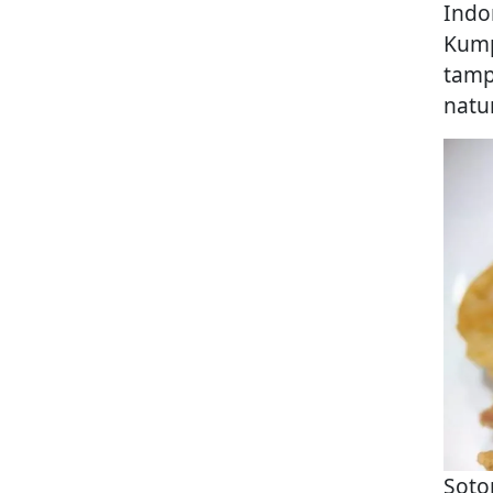
Indo
Kump
tamp
natu
Soto