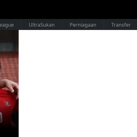
League
UltraSukan
Perniagaan
Transfer
,