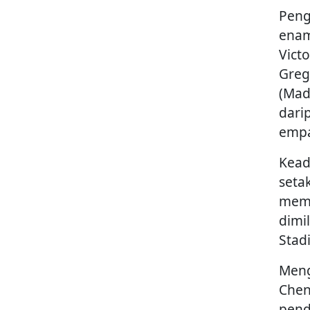
Peng
enam
Victo
Greg
(Mad
dari
empa
Kead
seta
memp
dimi
Stad
Meng
Chen
pend