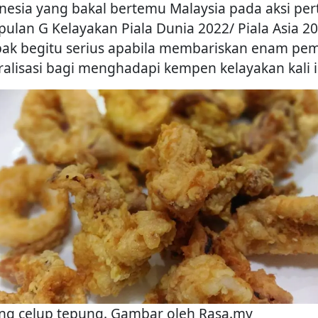
nesia yang bakal bertemu Malaysia pada aksi pe
ulan G Kelayakan Piala Dunia 2022/ Piala Asia 2
ak begitu serius apabila membariskan enam pe
ralisasi bagi menghadapi kempen kelayakan kali i
ng celup tepung. Gambar oleh Rasa.my