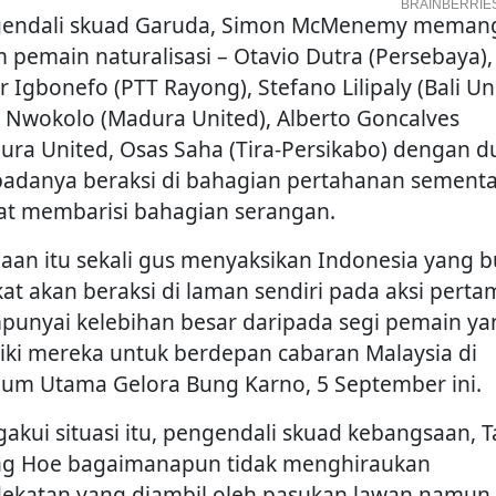
endali skuad Garuda, Simon McMenemy memang
 pemain naturalisasi – Otavio Dutra (Persebaya),
r Igbonefo (PTT Rayong), Stefano Lilipaly (Bali Un
 Nwokolo (Madura United), Alberto Goncalves
ura United, Osas Saha (Tira-Persikabo) dengan d
padanya beraksi di bahagian pertahanan sement
t membarisi bahagian serangan.
aan itu sekali gus menyaksikan Indonesia yang 
kat akan beraksi di laman sendiri pada aksi perta
unyai kelebihan besar daripada segi pemain ya
liki mereka untuk berdepan cabaran Malaysia di
ium Utama Gelora Bung Karno, 5 September ini.
akui situasi itu, pengendali skuad kebangsaan, 
g Hoe bagaimanapun tidak menghiraukan
ekatan yang diambil oleh pasukan lawan namun