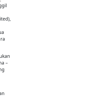
gil
ited),
ua
ara
bukan
ma –
ng
Tan