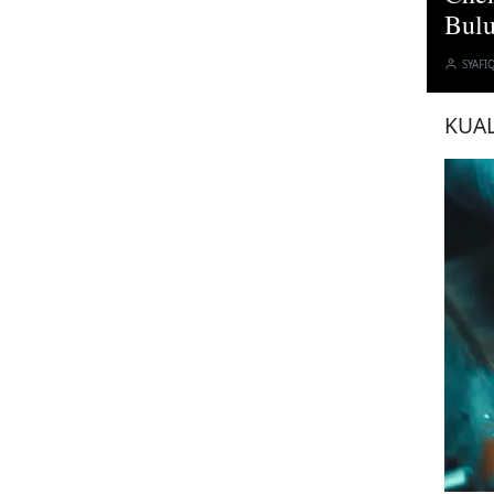
Bul
SYAFI
KUAL