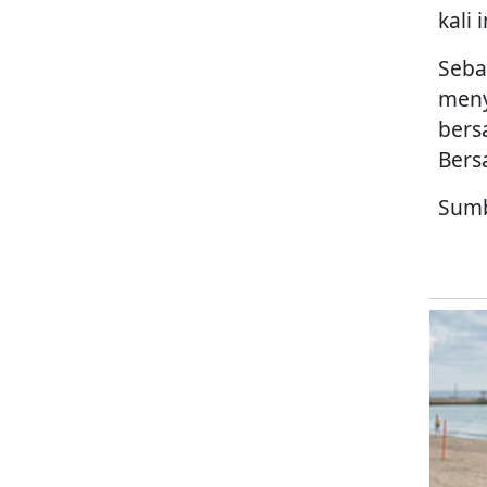
kali 
Seba
meny
bers
Bers
Sumb