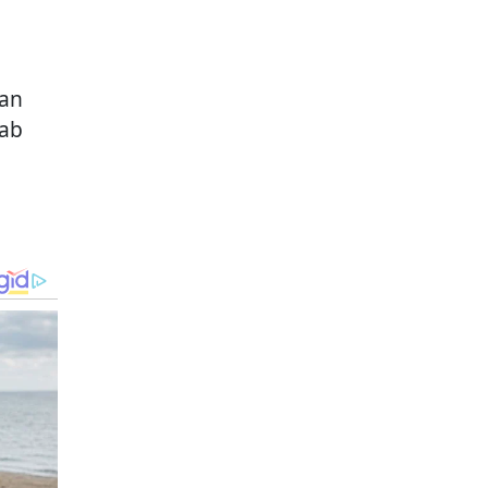
lan
rab