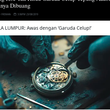
unya Dibuang
Q FREMAN
3:06PM 23/08/2019
A LUMPUR: Awas dengan ‘Garuda Celup!’