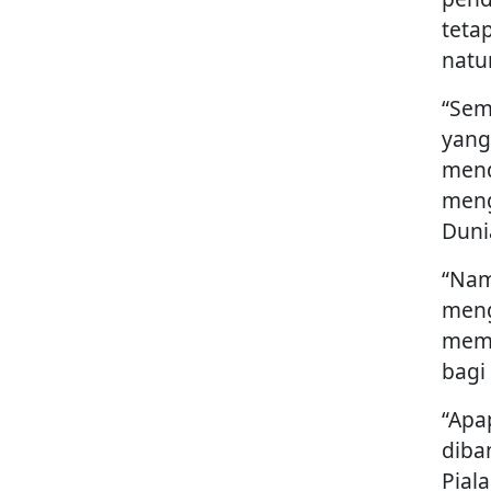
teta
natu
“Sem
yang
mend
meng
Duni
“Nam
meng
memp
bagi
“Apa
diba
Pial