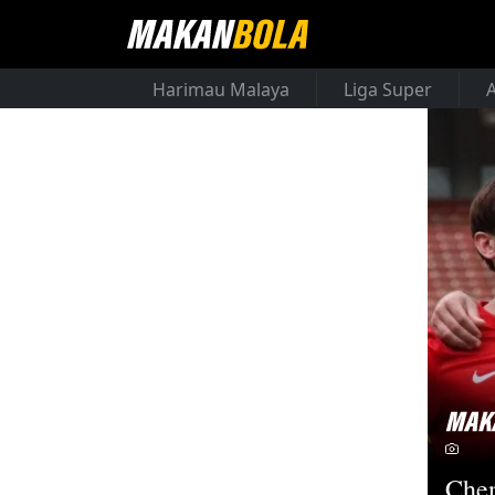
Harimau Malaya
Liga Super
Chen