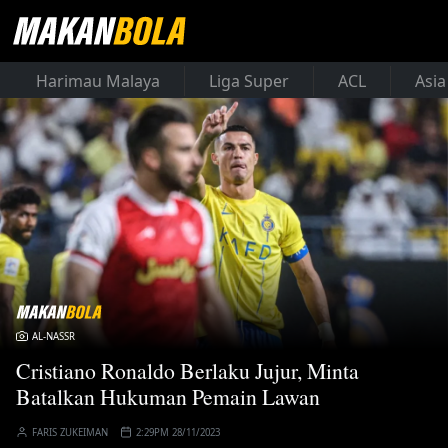
Harimau Malaya
Liga Super
ACL
Asia
AL-NASSR
Cristiano Ronaldo Berlaku Jujur, Minta
Batalkan Hukuman Pemain Lawan
FARIS ZUKEIMAN
2:29PM 28/11/2023