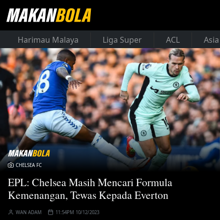
Harimau Malaya
Liga Super
ACL
Asia
CHELSEA FC
EPL: Chelsea Masih Mencari Formula
Kemenangan, Tewas Kepada Everton
WAN ADAM
11:54PM 10/12/2023