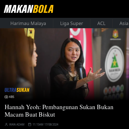
Harimau Malaya
Liga Super
ACL
Asia
KBS
Hannah Yeoh: Pembangunan Sukan Bukan
Macam Buat Biskut
WAN ADAM
11:15AM 17/08/2024