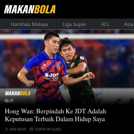
Harimau Malaya
Liga Super
ACL
Asia
JST
Hong Wan: Berpindah Ke JDT Adalah
Keputusan Terbaik Dalam Hidup Saya
AZIM NOOR
10:05PM 09/12/2023