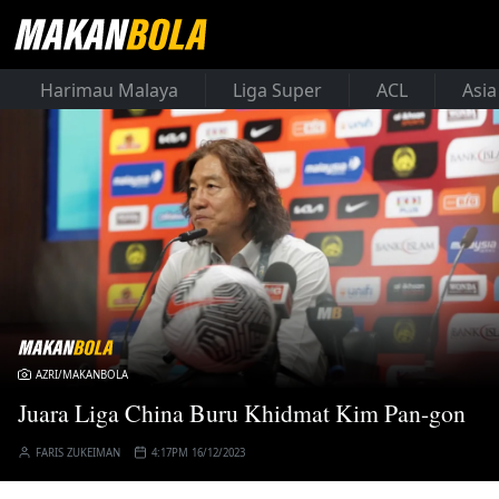
Harimau Malaya
Liga Super
ACL
Asia
AZRI/MAKANBOLA
Juara Liga China Buru Khidmat Kim Pan-gon
FARIS ZUKEIMAN
4:17PM 16/12/2023