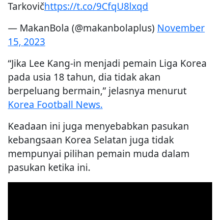
Tarkovič
https://t.co/9CfqU8lxqd
— MakanBola (@makanbolaplus)
November
15, 2023
“Jika Lee Kang-in menjadi pemain Liga Korea
pada usia 18 tahun, dia tidak akan
berpeluang bermain,” jelasnya menurut
Korea Football News.
Keadaan ini juga menyebabkan pasukan
kebangsaan Korea Selatan juga tidak
mempunyai pilihan pemain muda dalam
pasukan ketika ini.