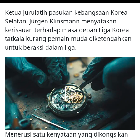
Ketua jurulatih pasukan kebangsaan Korea
Selatan, Jürgen Klinsmann menyatakan
kerisauan terhadap masa depan Liga Korea
tatkala kurang pemain muda diketengahkan
untuk beraksi dalam liga.
Menerusi satu kenyataan yang dikongsikan