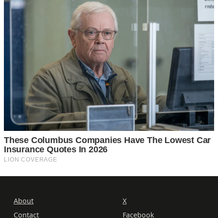
About
X
Contact
Facebook