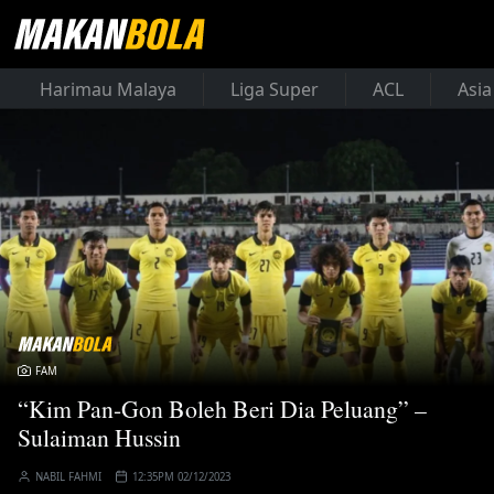
Harimau Malaya
Liga Super
ACL
Asia
FAM
“Kim Pan-Gon Boleh Beri Dia Peluang” –
Sulaiman Hussin
NABIL FAHMI
12:35PM 02/12/2023