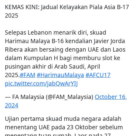
KEMAS KINI: Jadual Kelayakan Piala Asia B-17
2025
Selepas Lebanon menarik diri, skuad
Harimau Malaya B-16 kendalian Javier Jorda
Ribera akan bersaing dengan UAE dan Laos
dalam Kumpulan H bagi memburu slot ke
pusingan akhir di Arab Saudi, April
2025.
#FAM
#HarimauMalaya
#AFCU17
pic.twitter.com/jabQwArYIJ
— FA Malaysia (@FAM_Malaysia)
October 16,
2024
Ujian pertama skuad muda negara adalah
menentang UAE pada 23 Oktober sebelum
menentang tuan rumah, Laos pada 27