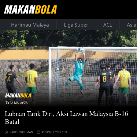
Harimau Malaya
Liga Super
ACL
Asia
FA MALAYSIA
Lubnan Tarik Diri, Aksi Lawan Malaysia B-16
Batal
FARIS ZUKEIMAN
4:27PM 17/10/2024