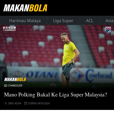
Harimau Malaya
Liga Super
ACL
Asia
CHANGSUEK
Mano Polking Bakal Ke Liga Super Malaysia?
ZAYD ADHA
8:08PM 04/03/2024