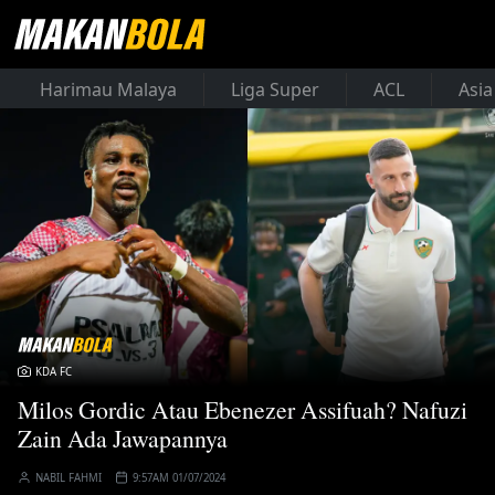
Harimau Malaya
Liga Super
ACL
Asia
KDA FC
Milos Gordic Atau Ebenezer Assifuah? Nafuzi
Zain Ada Jawapannya
NABIL FAHMI
9:57AM 01/07/2024