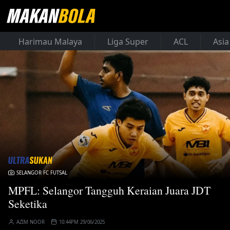
Harimau Malaya
Liga Super
ACL
Asia
SELANGOR FC FUTSAL
MPFL: Selangor Tangguh Keraian Juara JDT
Seketika
AZIM NOOR
10:44PM 29/06/2025