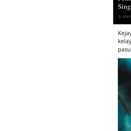
Sing
AZIM
Keja
kela
pasu