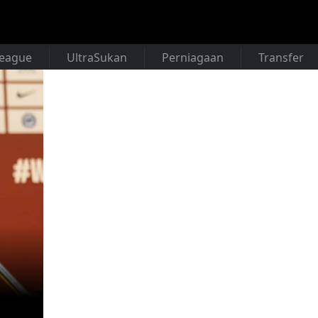
League
UltraSukan
Perniagaan
Transfer