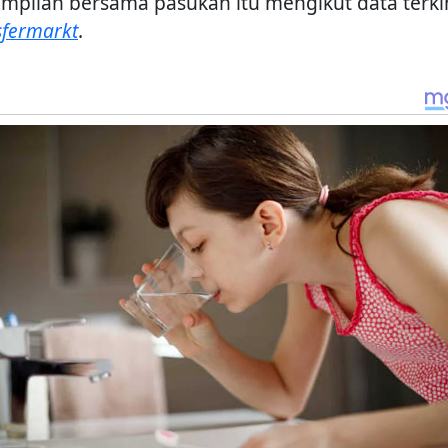
mpilan bersama pasukan itu mengikut data terki
sfermarkt
.