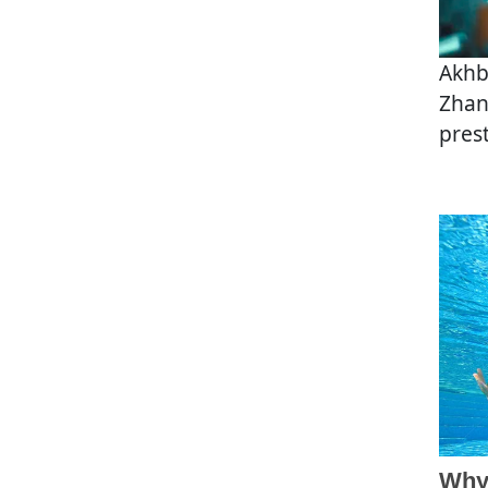
Akh
Zhan
pres