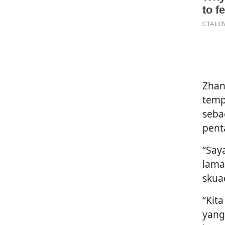
Zhan
temp
seba
pent
“Say
lama
skua
“Kita
yang