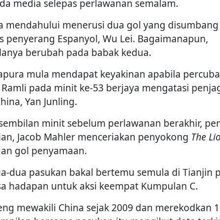
da media selepas perlawanan semalam.
a mendahului menerusi dua gol yang disumbang
s penyerang Espanyol, Wu Lei. Bagaimanapun,
lanya berubah pada babak kedua.
apura mula mendapat keyakinan apabila percub
s Ramli pada minit ke-53 berjaya mengatasi penja
hina, Yan Junling.
sembilan minit sebelum perlawanan berakhir, pe
ian, Jacob Mahler menceriakan penyokong
The Li
an gol penyamaan.
a-dua pasukan bakal bertemu semula di Tianjin 
sa hadapan untuk aksi keempat Kumpulan C.
eng mewakili China sejak 2009 dan merekodkan 