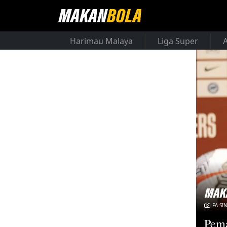
Harimau Malaya
Liga Super
FA SI
Pema