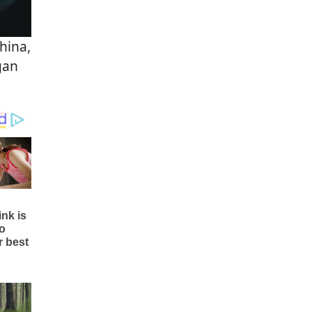
hina,
gan