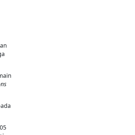
aan
ga
main
ons
pada
105