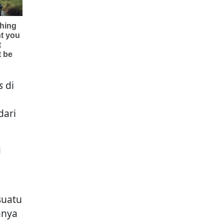
s
di
dari
g
suatu
anya