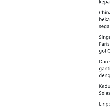
kepa
Chin
beka
sega
Sing
Fari
gol C
Dan 
gant
deng
Kedu
Sela
Linp