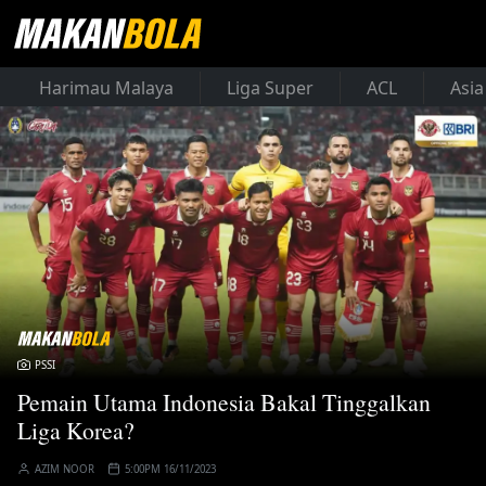
Harimau Malaya
Liga Super
ACL
Asia
PSSI
Pemain Utama Indonesia Bakal Tinggalkan
Liga Korea?
AZIM NOOR
5:00PM 16/11/2023