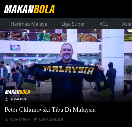
Harimau Malaya
Liga Super
ACL
Asia
FA MALAYSIA
Peter Cklamovski Tiba Di Malaysia
FARAH FREMAN
7:02PM 22/01/2025