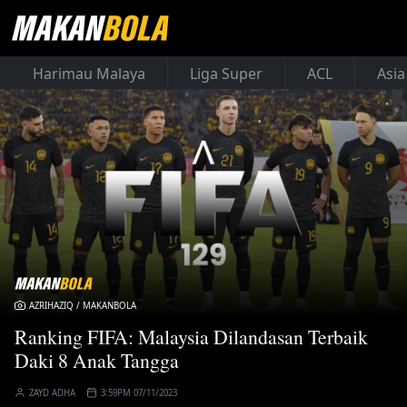
Harimau Malaya
Liga Super
ACL
Asia
AZRIHAZIQ / MAKANBOLA
Ranking FIFA: Malaysia Dilandasan Terbaik
Daki 8 Anak Tangga
ZAYD ADHA
3:59PM 07/11/2023