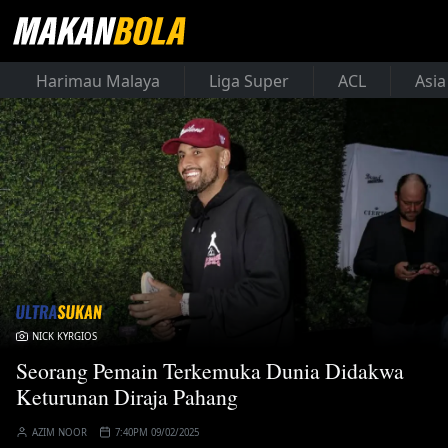
Harimau Malaya
Liga Super
ACL
Asia
NICK KYRGIOS
Seorang Pemain Terkemuka Dunia Didakwa
Keturunan Diraja Pahang
AZIM NOOR
7:40PM 09/02/2025