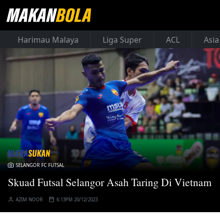
Harimau Malaya
Liga Super
ACL
Asia
SELANGOR FC FUTSAL
Skuad Futsal Selangor Asah Taring Di Vietnam
AZIM NOOR
6:13PM 20/12/2023