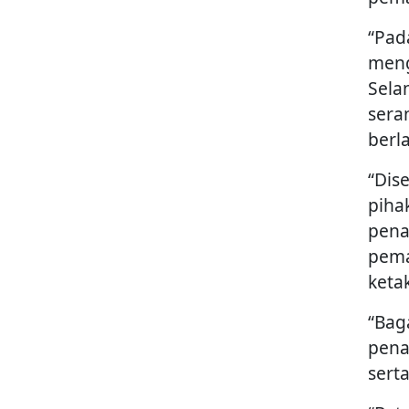
“Pad
meng
Sela
sera
berl
“Dis
piha
pena
pema
keta
“Bag
pena
sert