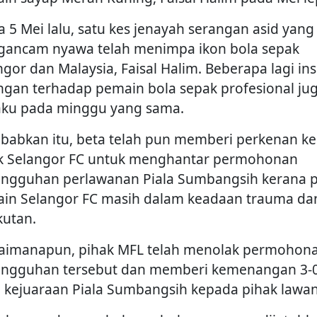
a 5 Mei lalu, satu kes jenayah serangan asid yang
ancam nyawa telah menimpa ikon bola sepak
ngor dan Malaysia, Faisal Halim. Beberapa lagi in
ngan terhadap pemain bola sepak profesional ju
aku pada minggu yang sama.
ebabkan itu, beta telah pun memberi perkenan k
k Selangor FC untuk menghantar permohonan
ngguhan perlawanan Piala Sumbangsih kerana 
in Selangor FC masih dalam keadaan trauma da
kutan.
aimanapun, pihak MFL telah menolak permohon
ngguhan tersebut dan memberi kemenangan 3-
a kejuaraan Piala Sumbangsih kepada pihak lawan