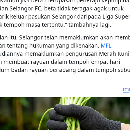
 Namun jika beta merupakan peneraju kepimpina
dan Selangor FC, beta tidak teragak-agak untuk
rik keluar pasukan Selangor daripada Liga Supe
k tempoh masa tertentu,” tambahnya lagi.
lan itu, Selangor telah memaklumkan akan mem
an tentang hukuman yang dikenakan.
MFL
diannya memaklumkan pengurusan Merah Kun
h membuat rayuan dalam tempoh empat hari
lum badan rayuan bersidang dalam tempoh sebu