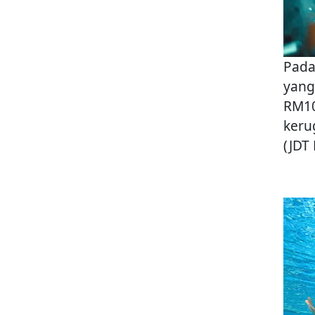
Pada
yang
RM10
keru
(JDT 