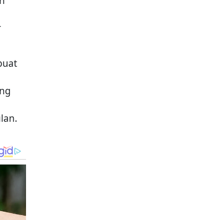
n
r
buat
ing
lan.