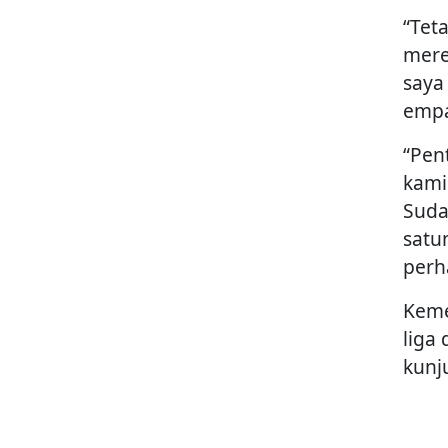
“Tet
mere
saya
empa
“Pen
kami
Suda
satu
perh
Keme
liga
kunj