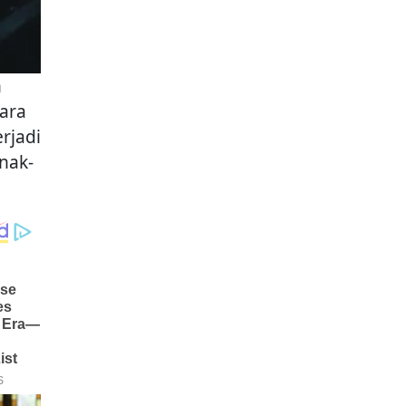
n
ara
erjadi
nak-