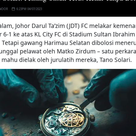
 NOOR
6:23PM 04/07/2023
lam, Johor Darul Ta’zim (JDT) FC melakar kemen
r 6-1 ke atas KL City FC di Stadium Sultan Ibrahim
). Tetapi gawang Harimau Selatan dibolosi meneru
tunggal pelawat oleh Matko Zirdum – satu perkar
 mahu dielak oleh jurulatih mereka, Tano Solari.