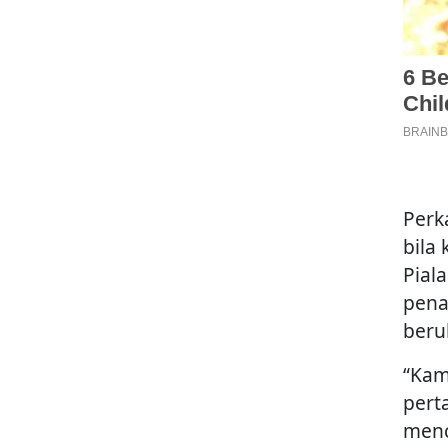
Perk
bila
Piala
pena
berul
“Kam
pert
menc