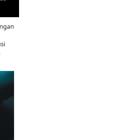
angan
si
a