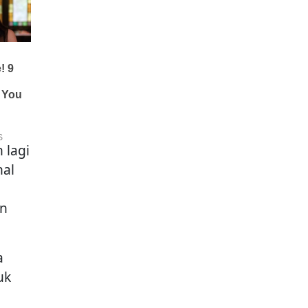
 lagi
nal
an
a
uk