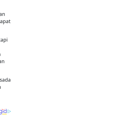
an
dapat
tapi
h
an
rsada
n