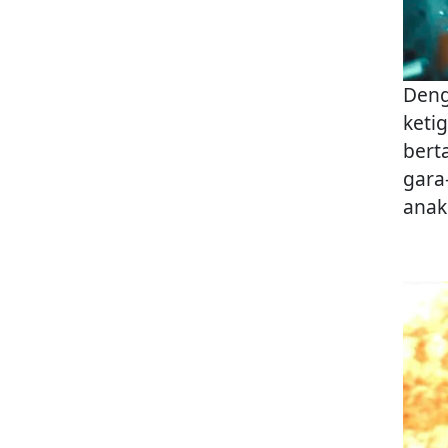
Deng
keti
berta
gara
anak