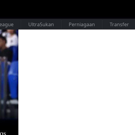
League
UltraSukan
Perniagaan
Transfer
os