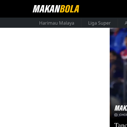
Harimau Malaya
Liga Super
JOHOR
Tano