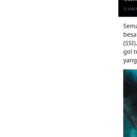
AZIM
Sema
besa
(SSI
gol 
yang