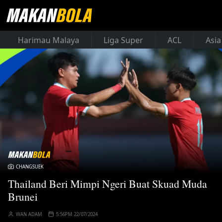
Harimau Malaya
Liga Super
ACL
Asia
CHANGSUEK
Thailand Beri Mimpi Ngeri Buat Skuad Muda
Brunei
WAN ADAM
5:56PM 22/07/2024