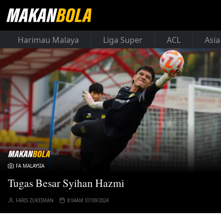
Harimau Malaya
Liga Super
ACL
Asia
FA MALAYSIA
Tugas Besar Syihan Hazmi
FARIS ZUKEIMAN
8:04AM 07/09/2024