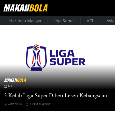
Harimau Malaya
Liga Super
ACL
Asia
MFL
3 Kelab Liga Super Diberi Lesen Kebangsaan
AZIM NOOR
2:50PM 12/06/2025