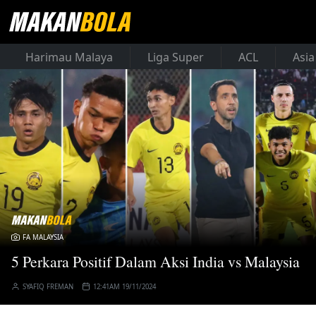
Harimau Malaya
Liga Super
ACL
Asia
FA MALAYSIA
5 Perkara Positif Dalam Aksi India vs Malaysia
SYAFIQ FREMAN
12:41AM 19/11/2024