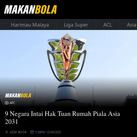
Harimau Malaya
Liga Super
ACL
Asia
AFC
9 Negara Intai Hak Tuan Rumah Piala Asia
2031
AZIM NOOR
5:58PM 12/04/2025