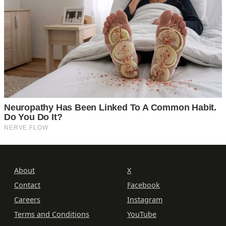
About
X
Contact
Facebook
Careers
Instagram
Terms and Conditions
YouTube