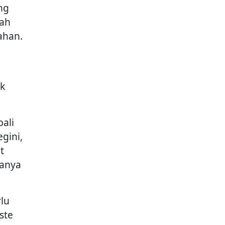
ang
uah
ahan.
uk
ali
gini,
t
tanya
lu
ste