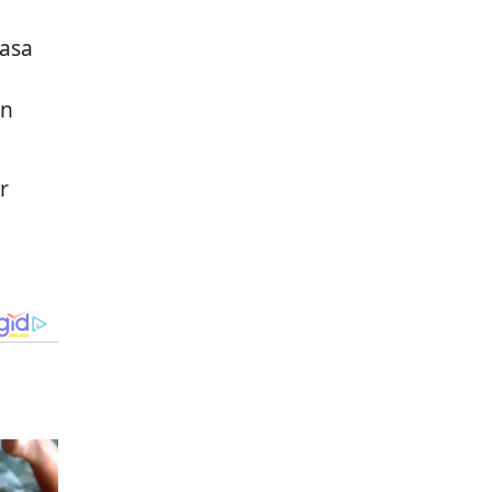
rasa
n
an
r