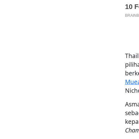
Thai
pili
berk
Mue
Nich
Asma
seba
kepa
Cham