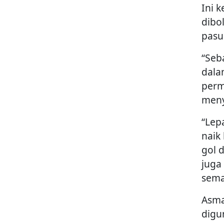
Ini k
dibo
pasu
“Seb
dala
perm
meny
“Lep
naik
gol d
juga
sema
Asma
digu