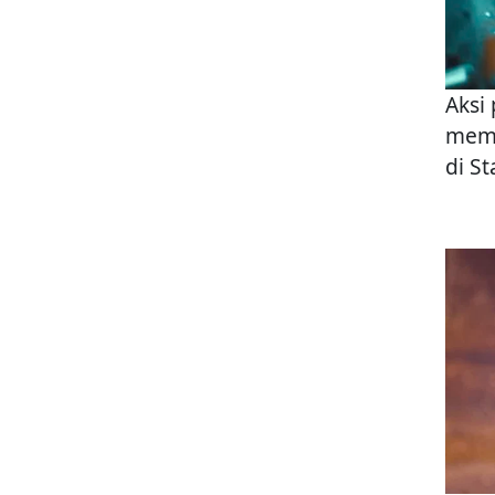
Aksi
memb
di S