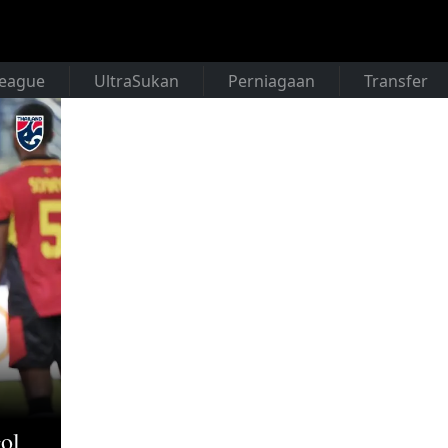
League
UltraSukan
Perniagaan
Transfer
ol