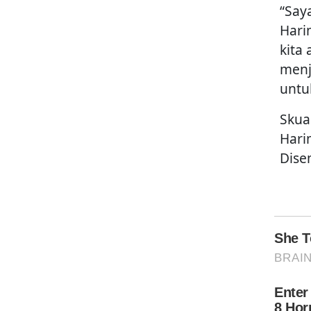
“Saya
Hari
kita
menj
untu
Skua
Hari
Dise