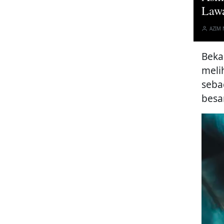
Lawa
AZIM
Beka
meli
seba
besa