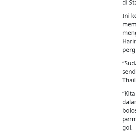
di St
Ini 
meme
meng
Harim
perg
“Sud
send
Thai
“Kita
dala
bolo
perm
gol.