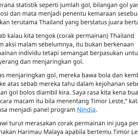
erana statistik seperti jumlah gol, bilangan gol y
losi dan mata menjadi penentu kemaraan seseb
kan terutama Thailand yang berstatus juara bert
ab kalau kita tengok (corak permainan) Thailand
m aksi malam sebelumnya, itu bukan berkenaan
ainan individu tetapi semangat berpasukan unt
erang dan menjaringkan gol.
as menjaringkan gol, mereka bawa bola dan kemb
 ke atas sebab mereka tahu dalam kejohanan sebe
an gol bolos diambil kira. Saya rasa kita kena bua
 cara macam itu bila menentang Timor Leste,” ka
sa menjadi panel program
Nindia
.
wi turut merasakan corak permainan ini juga per
nakan Harimau Malaya apabila bertemu Timor Le