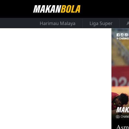
Harimau Malaya
Liga Super
CHAN
Asma