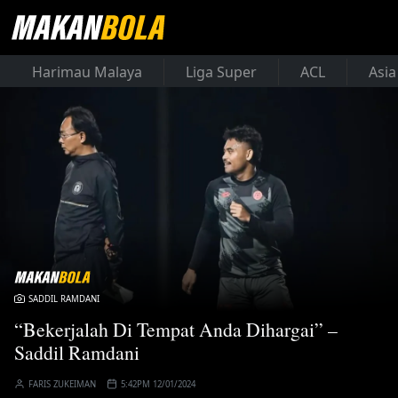
Harimau Malaya
Liga Super
ACL
Asia
SADDIL RAMDANI
“Bekerjalah Di Tempat Anda Dihargai” –
Saddil Ramdani
FARIS ZUKEIMAN
5:42PM 12/01/2024