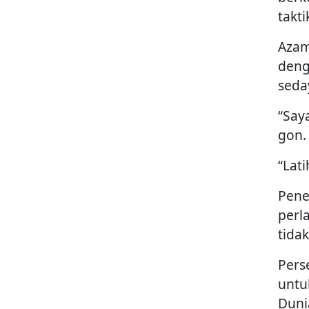
takt
Azam
deng
seda
“Say
gon.
“Lat
Pener
perl
tidak
Pers
untu
Duni