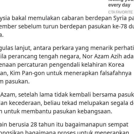
ysia bakal memulakan cabaran berdepan Syria p
ember sebelum turun berdepan pasukan ke-78 du
a.
ulas lanjut, antara perkara yang menarik perhat
ila perancang tengah negara, Nor Azam Azih ada
enaan percaturan pengendali kelahiran Korea
tan, Kim Pan-gon untuk menerapkan falsafahnya
m pasukan.
 Azam, setelah lama tidak kembali bersama pasu
lan kecederaan, beliau tekad melupakan segala d
m untuk membantu pasukan kebangsaan.
in berusia 28 tahun itu bagaimanapun sempat
ongsikan bagaimana proses untuk menerapkan