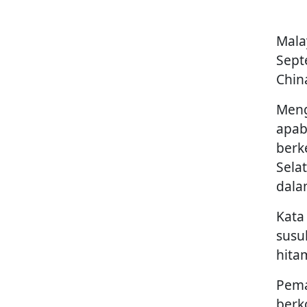
Mala
Sept
Chin
Meng
apab
berk
Sela
dala
Kata
susu
hita
Pema
berk