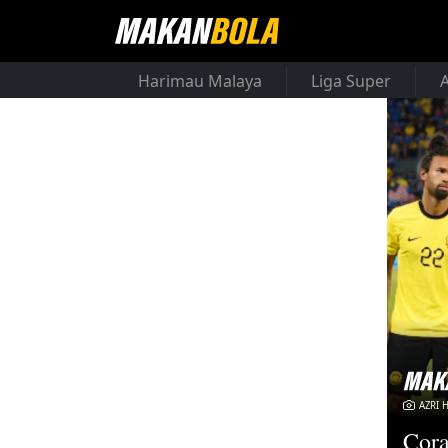
Harimau Malaya
Liga Super
AZRI 
Cora