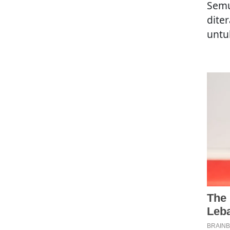
Semu
dite
untu