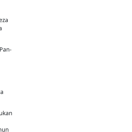
eza
a
Pan-
ya
sukan
ahun