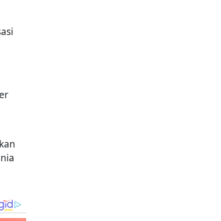
asi
er
kan
unia