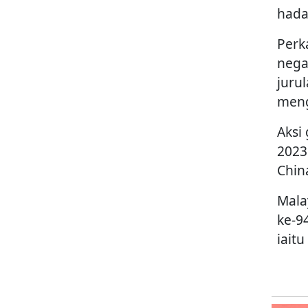
hada
Perk
nega
juru
meng
Aksi
2023
Chin
Mala
ke-9
iaitu