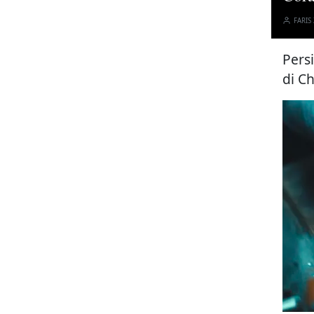
FARIS
Pers
di C