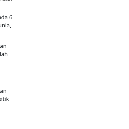
ada 6
nia,
ian
lah
kan
etik