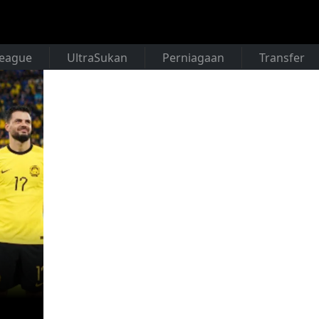
League
UltraSukan
Perniagaan
Transfer