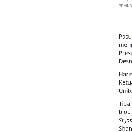
Pasu
meng
Pres
Des
Haris
Ketu
Unit
Tiga 
bloc
St Jo
Shan