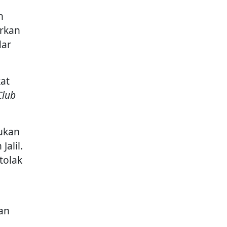
n
rkan
dar
at
Club
sukan
Jalil.
tolak
an