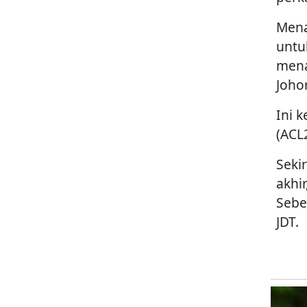
Mena
untu
mena
Johor
Ini k
(ACL
Seki
akhir
Sebe
JDT.