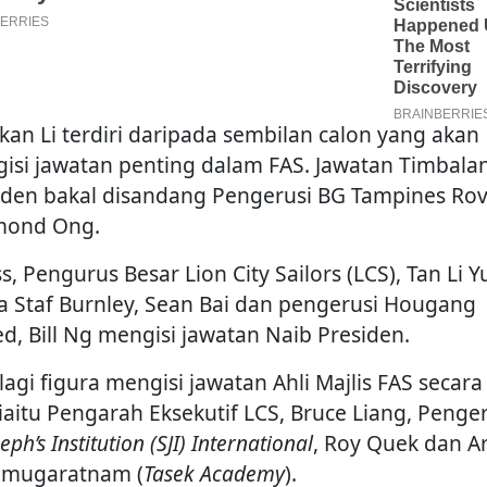
kan Li terdiri daripada sembilan calon yang akan
isi jawatan penting dalam FAS. Jawatan Timbala
iden bakal disandang Pengerusi BG Tampines Rov
mond Ong.
s, Pengurus Besar Lion City Sailors (LCS), Tan Li Y
a Staf Burnley, Sean Bai dan pengerusi Hougang
ed, Bill Ng mengisi jawatan Naib Presiden.
lagi figura mengisi jawatan Ahli Majlis FAS secara
 iaitu Pengarah Eksekutif LCS, Bruce Liang, Penge
seph’s Institution (SJI) International
, Roy Quek dan A
mugaratnam (
Tasek Academy
).