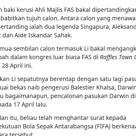
 baki kerusi Ahli Majlis FAS bakal dipertandingka
abitkan tujuh calon. Antara calon yang menawa
 bertanding ialah dua legenda Singapura, Aleksan
c dan Aide Iskandar Sahak.
mua sembilan calon termasuk Li bakal mengangk
ah dalam kongres luar biasa FAS di
Raffles Town 
28 April ini.
kan Li sepatutnya berentap dengan satu lagi pa
uai bekas naib pengerusi Balestier Khalsa, Darwin 
u bagaimanapun, pencalonan pasukan Darwin di
ada 17 April lalu.
lan itu, beliau telah menghantar surat kepada
ekutuan Bola Sepak Antarabangsa (FIFA) berkena
ara tersebut.