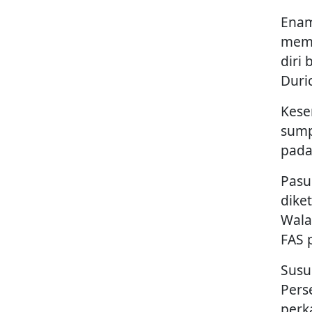
Enam
memb
diri
Duri
Kese
sump
pada 
Pasu
diket
Wala
FAS p
Susu
Pers
perk