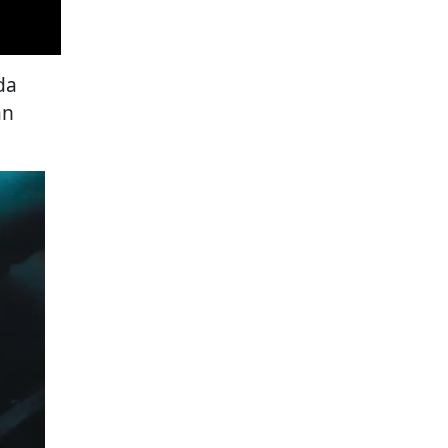
da
an