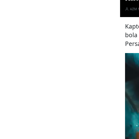
AZIM
Kapt
bola
Pers