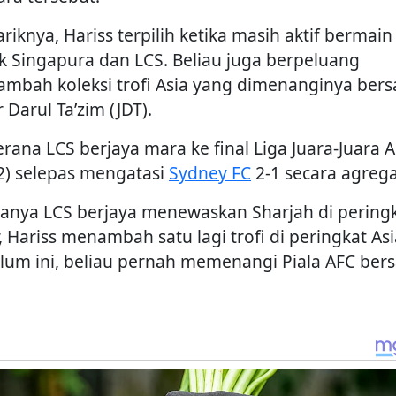
riknya, Hariss terpilih ketika masih aktif bermain
k Singapura dan LCS. Beliau juga berpeluang
mbah koleksi trofi Asia yang dimenanginya ber
 Darul Ta’zim (JDT).
erana LCS berjaya mara ke final Liga Juara-Juara 
2) selepas mengatasi
Sydney FC
2-1 secara agrega
ranya LCS berjaya menewaskan Sharjah di pering
, Hariss menambah satu lagi trofi di peringkat Asi
lum ini, beliau pernah memenangi Piala AFC ber