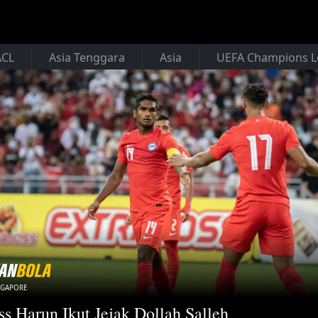
ACL
Asia Tenggara
Asia
UEFA Champions 
NGAPORE
ss Harun Ikut Jejak Dollah Salleh