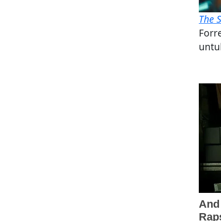
The S
Forr
untu