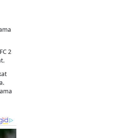
sama
AFC 2
t.
kat
a.
sama