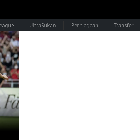
League
UltraSukan
Perniagaan
Transfer