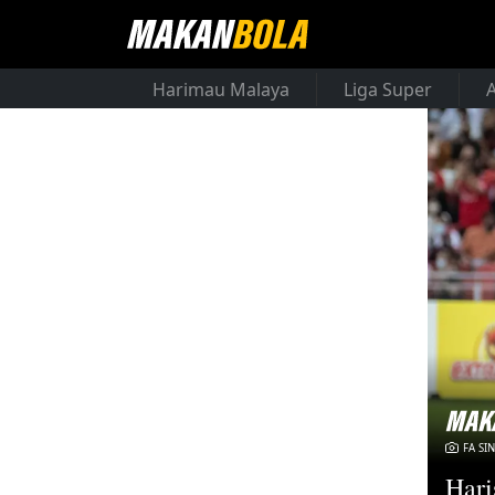
Harimau Malaya
Liga Super
FA SI
Hari