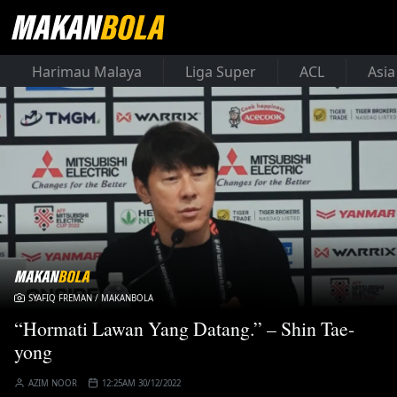
Harimau Malaya
Liga Super
ACL
Asia
SYAFIQ FREMAN / MAKANBOLA
“Hormati Lawan Yang Datang.” – Shin Tae-
yong
AZIM NOOR
12:25AM 30/12/2022