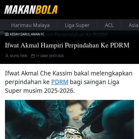
Harimau Malaya
Liga Super
ACL
Asia
KEDAH DARUL AMAN FC
Ifwat Akmal Hampiri Perpindahan Ke PDRM
MUHD FIKRI
11:33AM 23/07/2025
Ifwat Akmal Che Kassim bakal melengkapkan
perpindahan ke
PDRM
bagi saingan Liga
Super musim 2025-2026.