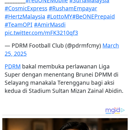
________
#redONEMobile
#SuriaMalaysia
#CosmicExpress
#RushamEmpayar
#HertzMalaysia
#LottoMY
#BeONEPrepaid
#TeamOPI
#AmirMasdi
pic.twitter.com/mFK3210qf3
— PDRM Football Club (@pdrmfcmy)
March
25, 2025
PDRM
bakal membuka perlawanan Liga
Super dengan menentang Brunei DPMM di
Selayang manakala Terengganu bagi aksi
kedua di Stadium Sultan Mizan Zainal Abidin.