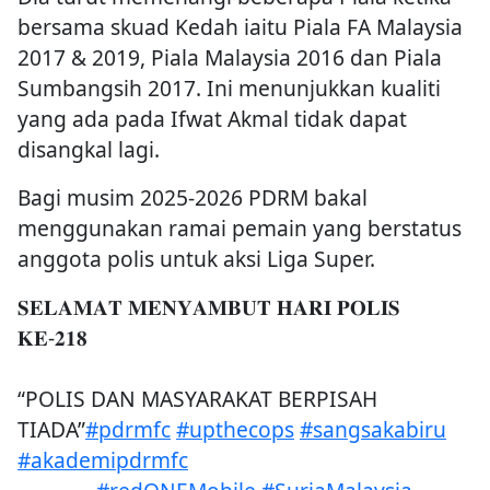
bersama skuad Kedah iaitu Piala FA Malaysia
2017 & 2019, Piala Malaysia 2016 dan Piala
Sumbangsih 2017. Ini menunjukkan kualiti
yang ada pada Ifwat Akmal tidak dapat
disangkal lagi.
Bagi musim 2025-2026 PDRM bakal
menggunakan ramai pemain yang berstatus
anggota polis untuk aksi Liga Super.
𝐒𝐄𝐋𝐀𝐌𝐀𝐓 𝐌𝐄𝐍𝐘𝐀𝐌𝐁𝐔𝐓 𝐇𝐀𝐑𝐈 𝐏𝐎𝐋𝐈𝐒
𝐊𝐄-𝟐𝟏𝟖
“POLIS DAN MASYARAKAT BERPISAH
TIADA”
#pdrmfc
#upthecops
#sangsakabiru
#akademipdrmfc