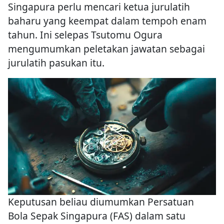
Singapura perlu mencari ketua jurulatih
baharu yang keempat dalam tempoh enam
tahun. Ini selepas Tsutomu Ogura
mengumumkan peletakan jawatan sebagai
jurulatih pasukan itu.
Keputusan beliau diumumkan Persatuan
Bola Sepak Singapura (FAS) dalam satu