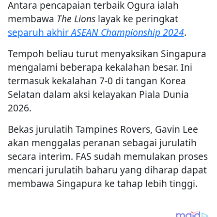
Antara pencapaian terbaik Ogura ialah
membawa
The Lions
layak ke peringkat
separuh akhir
ASEAN Championship 2024
.
Tempoh beliau turut menyaksikan Singapura
mengalami beberapa kekalahan besar. Ini
termasuk kekalahan 7-0 di tangan Korea
Selatan dalam aksi kelayakan Piala Dunia
2026.
Bekas jurulatih Tampines Rovers, Gavin Lee
akan menggalas peranan sebagai jurulatih
secara interim. FAS sudah memulakan proses
mencari jurulatih baharu yang diharap dapat
membawa Singapura ke tahap lebih tinggi.