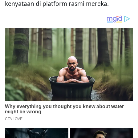
kenyataan di platform rasmi mereka.