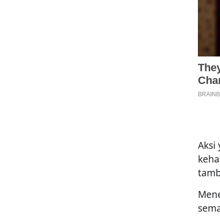
Aksi
keha
tamb
Mene
sema