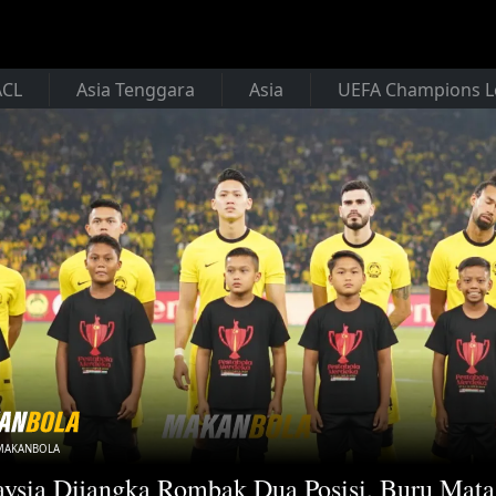
ACL
Asia Tenggara
Asia
UEFA Champions 
/MAKANBOLA
ysia Dijangka Rombak Dua Posisi, Buru Mata