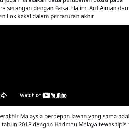
era serangan dengan Faisal Halim, Arif Aiman dan
en Lok kekal dalam percaturan akhir.
 terakhir Malaysia berdepan lawan yang sama ada
 tahun 2018 dengan Harimau Malaya tewas tipis 