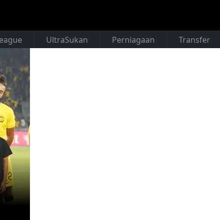
League
UltraSukan
Perniagaan
Transfer