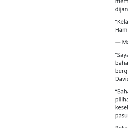
memb
dija
“Kel
Hami
— Ma
“Say
baha
berg
Davi
“Bah
pili
kese
pasu
Beli