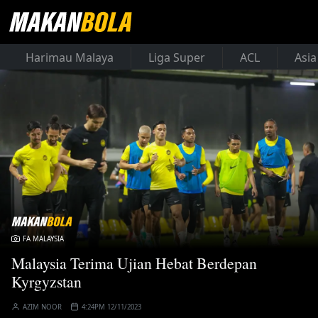
Harimau Malaya
Liga Super
ACL
Asia
FA MALAYSIA
Malaysia Terima Ujian Hebat Berdepan
Kyrgyzstan
AZIM NOOR
4:24PM 12/11/2023