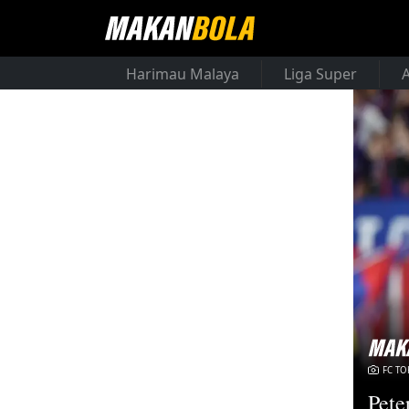
Harimau Malaya
Liga Super
FC TO
Pete