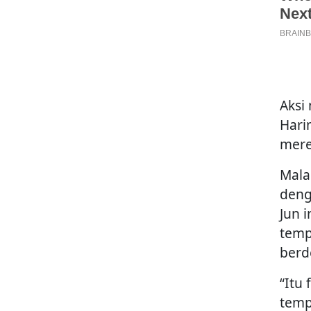
Aksi
Hari
mere
Mala
deng
Jun 
temp
berd
“Itu 
temp