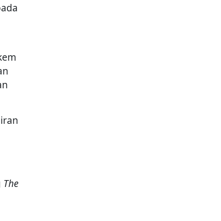
pada
 kem
an
an
iran
g
The