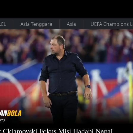
ACL
Asia Tenggara
Asia
UEFA Champions 
KYO
r Cklamovski Fokus Misi Hadapi Nepal