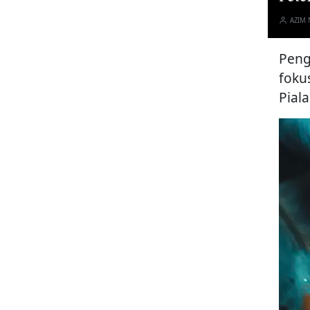
AZIM
Peng
foku
Pial