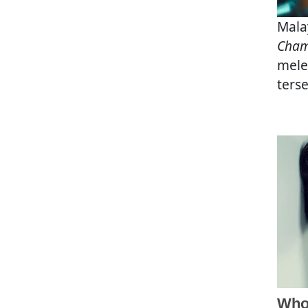
Mala
Cham
mele
ters