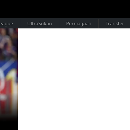
League
UltraSukan
Perniagaan
Transfer