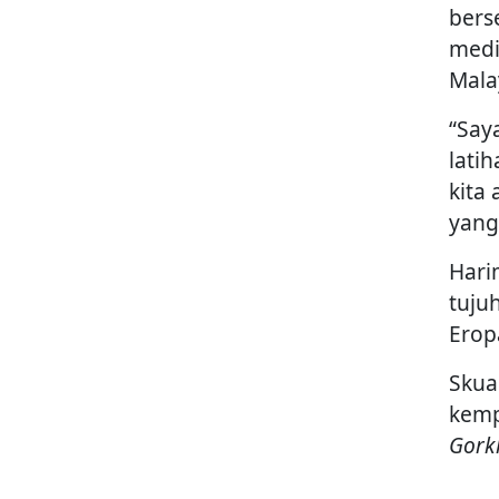
bers
medi
Mala
“Say
lati
kita
yang
Hari
tuju
Erop
Skua
kem
Gork