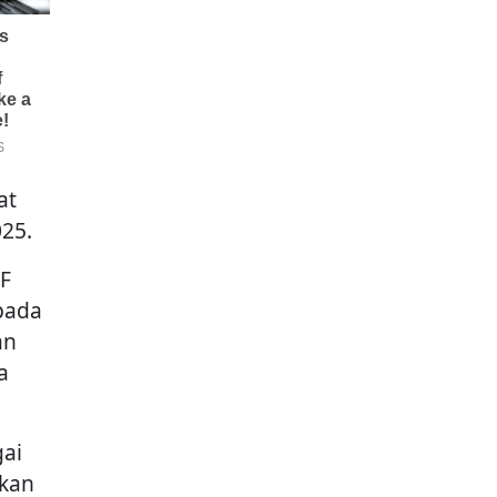
at
25.
F
pada
an
a
gai
akan