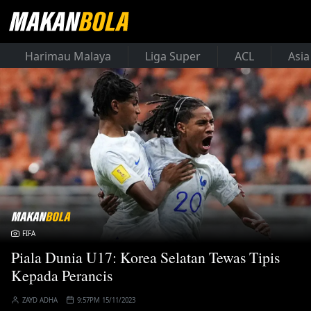
Harimau Malaya
Liga Super
ACL
Asia
FIFA
Piala Dunia U17: Korea Selatan Tewas Tipis
Kepada Perancis
ZAYD ADHA
9:57PM 15/11/2023