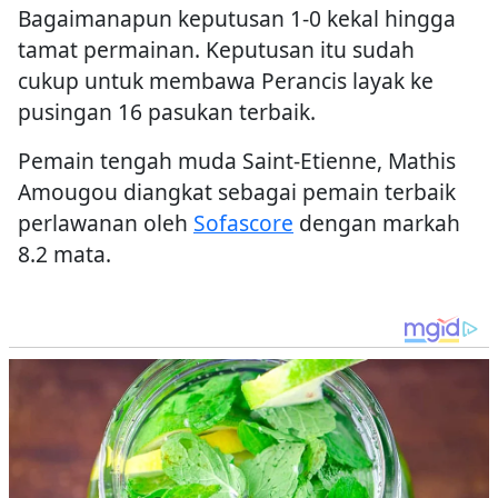
Bagaimanapun keputusan 1-0 kekal hingga
tamat permainan. Keputusan itu sudah
cukup untuk membawa Perancis layak ke
pusingan 16 pasukan terbaik.
Pemain tengah muda Saint-Etienne, Mathis
Amougou diangkat sebagai pemain terbaik
perlawanan oleh
Sofascore
dengan markah
8.2 mata.