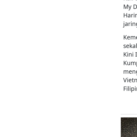
My D
Hari
jari
Keme
seka
Kini
Kump
meng
Viet
Fili