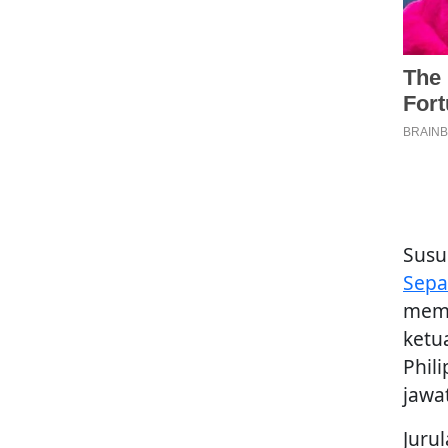
Susu
Sepa
memec
ketu
Phil
jawa
Juru