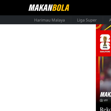
Harimau Malaya
Liga Super
VFF
Reko