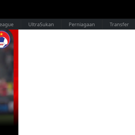
League
UltraSukan
Perniagaan
Transfer