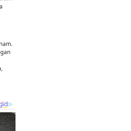
a
tnam.
ngan
,