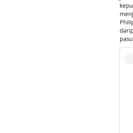
kepu
menj
Phil
dari
pasu