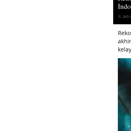
Indo
ZAYD 
Reko
akhi
kela