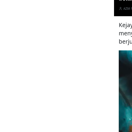
AZIM
Keja
meny
berj