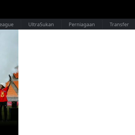
League
UltraSukan
Perniagaan
Transfer