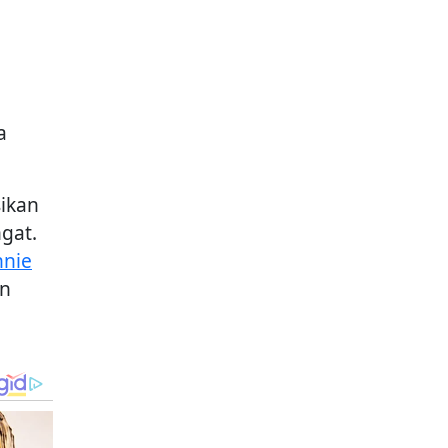
a
sikan
gat.
nnie
an