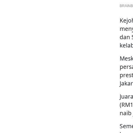
Kejo
meny
dan 
kela
Mesk
pers
pres
Jakar
Juar
(RM1
naib
Seme