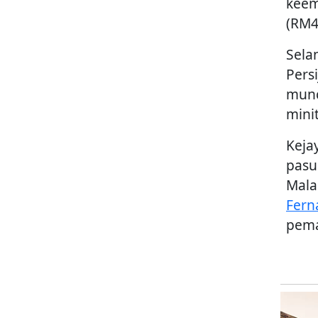
keem
(RM4
Sela
Persi
munc
mini
Keja
pasu
Mala
Fern
pema