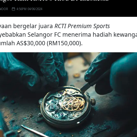
 NOOR
4:56PM 04/06/2024
yaan bergelar juara
RCTI Premium Sports
ebabkan Selangor FC menerima hadiah kewang
umlah AS$30,000 (RM150,000).