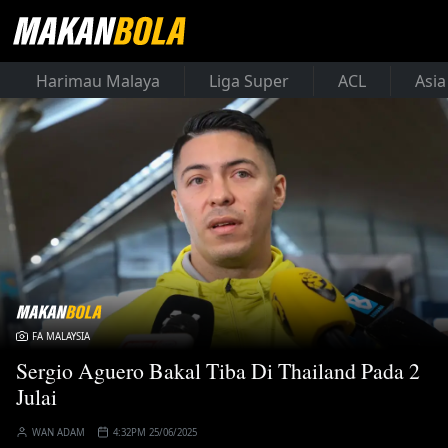
Harimau Malaya
Liga Super
ACL
Asia
FA MALAYSIA
Sergio Aguero Bakal Tiba Di Thailand Pada 2
Julai
WAN ADAM
4:32PM 25/06/2025