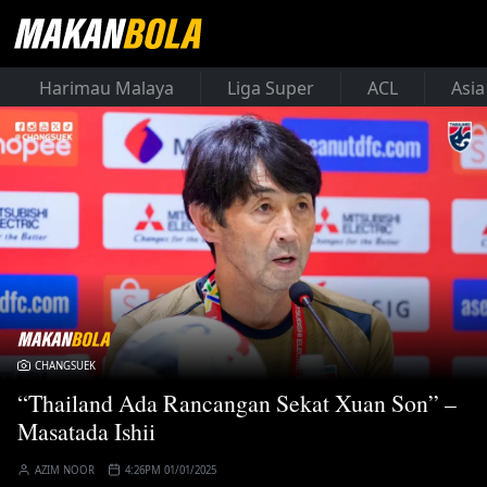
Harimau Malaya
Liga Super
ACL
Asia
CHANGSUEK
“Thailand Ada Rancangan Sekat Xuan Son” –
Masatada Ishii
AZIM NOOR
4:26PM 01/01/2025