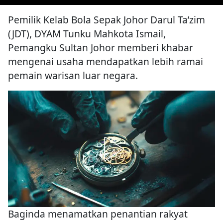
Pemilik Kelab Bola Sepak Johor Darul Ta’zim
(JDT), DYAM Tunku Mahkota Ismail,
Pemangku Sultan Johor memberi khabar
mengenai usaha mendapatkan lebih ramai
pemain warisan luar negara.
Baginda menamatkan penantian rakyat