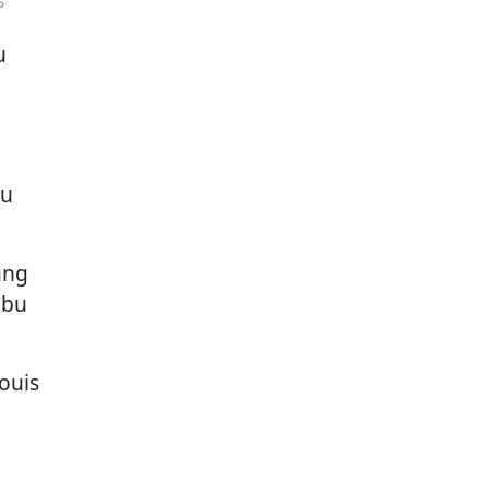
u
lu
ang
Ibu
ouis