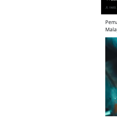
FARIS
Pema
Mala