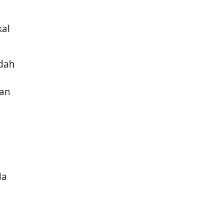
al
dah
Wan
da