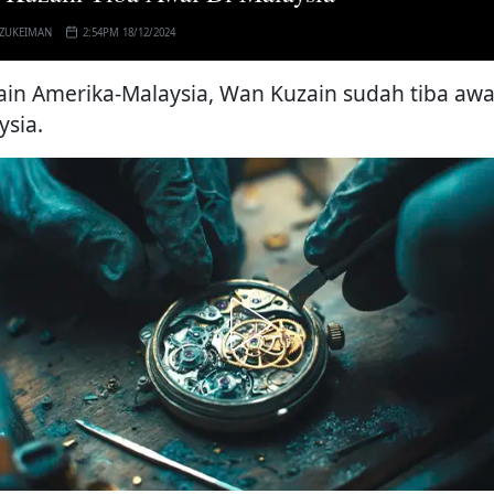
 ZUKEIMAN
2:54PM 18/12/2024
in Amerika-Malaysia, Wan Kuzain sudah tiba awal
ysia.