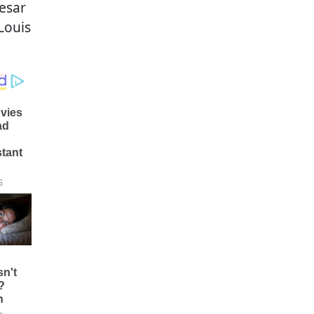
esar
Louis