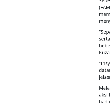
Sebe
(FAM
mema
meny
“Sep
sert
bebe
Kuza
“Ins
data
jela
Mala
aksi
hada