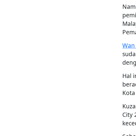
Nama
pemi
Mala
Pema
Wan 
suda
deng
Hal 
bera
Kota 
Kuza
City
kece