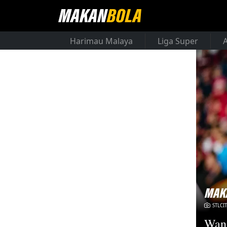
Harimau Malaya
Liga Super
STLCI
Wan 