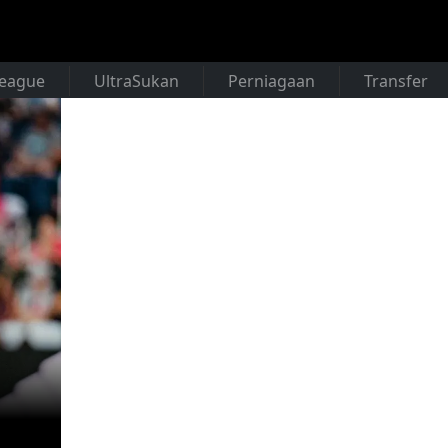
League
UltraSukan
Perniagaan
Transfer