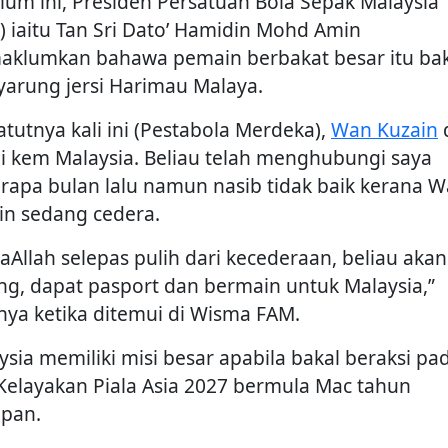
lum ini, Presiden Persatuan Bola Sepak Malaysia
) iaitu Tan Sri Dato’ Hamidin Mohd Amin
klumkan bahawa pemain berbakat besar itu bak
arung jersi Harimau Malaya.
atutnya kali ini (Pestabola Merdeka),
Wan Kuzain
ai kem Malaysia. Beliau telah menghubungi saya
rapa bulan lalu namun nasib tidak baik kerana 
in sedang cedera.
yaAllah selepas pulih dari kecederaan, beliau akan
ng, dapat pasport dan bermain untuk Malaysia,”
snya ketika ditemui di Wisma FAM.
ysia memiliki misi besar apabila bakal beraksi pa
 Kelayakan Piala Asia 2027 bermula Mac tahun
pan.