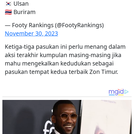
🇰🇷 Ulsan
🇹🇭 Buriram
— Footy Rankings (@FootyRankings)
November 30, 2023
Ketiga-tiga pasukan ini perlu menang dalam
aksi terakhir kumpulan masing-masing jika
mahu mengekalkan kedudukan sebagai
pasukan tempat kedua terbaik Zon Timur.