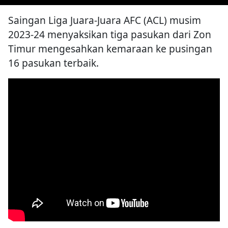
Saingan Liga Juara-Juara AFC (ACL) musim
2023-24 menyaksikan tiga pasukan dari Zon
Timur mengesahkan kemaraan ke pusingan
16 pasukan terbaik.