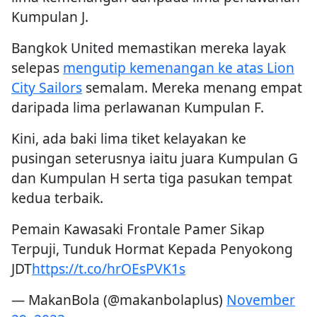
Kumpulan J.
Bangkok United memastikan mereka layak
selepas
mengutip kemenangan ke atas Lion
City Sailors
semalam. Mereka menang empat
daripada lima perlawanan Kumpulan F.
Kini, ada baki lima tiket kelayakan ke
pusingan seterusnya iaitu juara Kumpulan G
dan Kumpulan H serta tiga pasukan tempat
kedua terbaik.
Pemain Kawasaki Frontale Pamer Sikap
Terpuji, Tunduk Hormat Kepada Penyokong
JDT
https://t.co/hrOEsPVK1s
— MakanBola (@makanbolaplus)
November