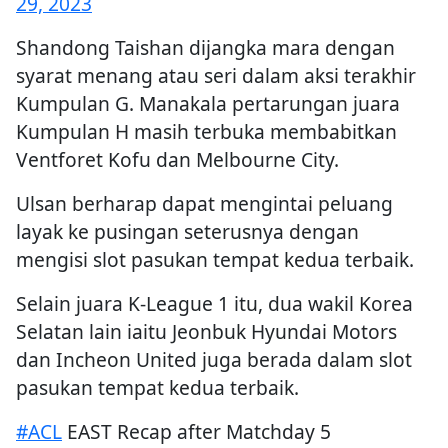
29, 2023
Shandong Taishan dijangka mara dengan
syarat menang atau seri dalam aksi terakhir
Kumpulan G. Manakala pertarungan juara
Kumpulan H masih terbuka membabitkan
Ventforet Kofu dan Melbourne City.
Ulsan berharap dapat mengintai peluang
layak ke pusingan seterusnya dengan
mengisi slot pasukan tempat kedua terbaik.
Selain juara K-League 1 itu, dua wakil Korea
Selatan lain iaitu Jeonbuk Hyundai Motors
dan Incheon United juga berada dalam slot
pasukan tempat kedua terbaik.
#ACL
EAST Recap after Matchday 5