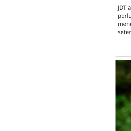
JDT 
perl
menc
sete