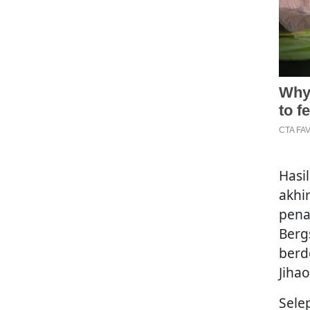
Hasi
akhi
pena
Berg
berd
Jihao
Sele