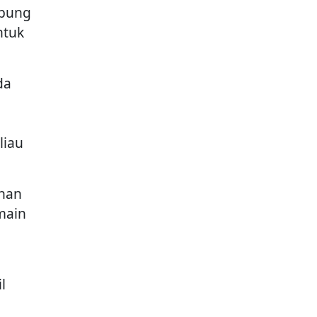
mpung
ntuk
da
liau
anan
emain
l