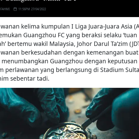
 FAHMI
11:56PM 27/04/2022
awanan kelima kumpulan I Liga Juara-Juara Asia (
mukan Guangzhou FC yang beraksi selaku ‘tuan
h’ bertemu wakil Malaysia, Johor Darul Ta’zim (JDT
awanan berkesudahan dengan kemenangan buat
 menumbangkan Guangzhou dengan keputusan 
m perlawanan yang berlangsung di Stadium Sult
him sebentar tadi.