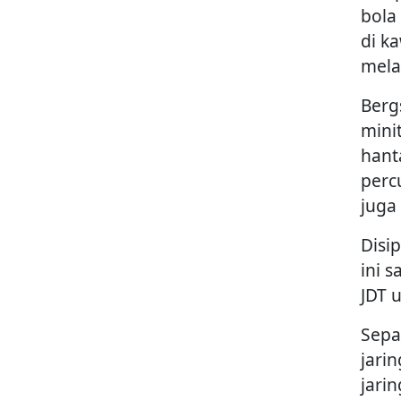
bola
di k
mela
Berg
mini
hant
perc
juga 
Disi
ini 
JDT 
Sepa
jari
jari