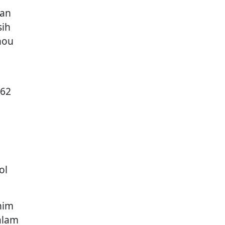
aan
sih
hou
-62
ol
him
alam