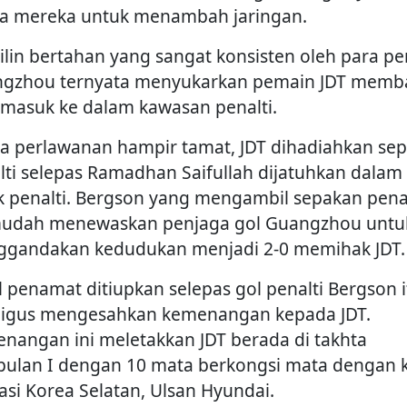
a mereka untuk menambah jaringan.
pilin bertahan yang sangat konsisten oleh para p
gzhou ternyata menyukarkan pemain JDT mem
 masuk ke dalam kawasan penalti.
ka perlawanan hampir tamat, JDT dihadiahkan se
lti selepas Ramadhan Saifullah dijatuhkan dalam
k penalti. Bergson yang mengambil sepakan penal
mudah menewaskan penjaga gol Guangzhou untu
gandakan kedudukan menjadi 2-0 memihak JDT.
l penamat ditiupkan selepas gol penalti Bergson i
ligus mengesahkan kemenangan kepada JDT.
nangan ini meletakkan JDT berada di takhta
ulan I dengan 10 mata berkongsi mata dengan 
asi Korea Selatan, Ulsan Hyundai.