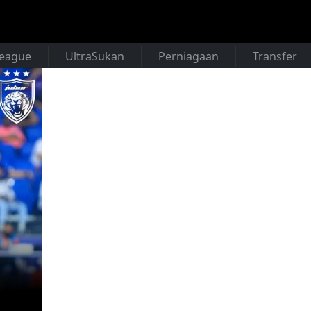
League
UltraSukan
Perniagaan
Transfer