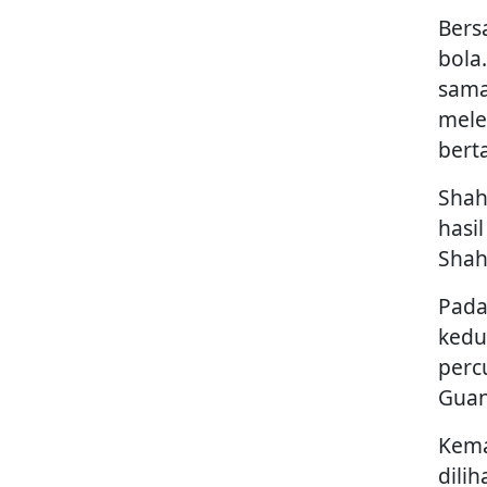
Bers
bola
sama
mele
bert
Shah
hasi
Shahr
Pada
kedu
perc
Guan
Kema
dili