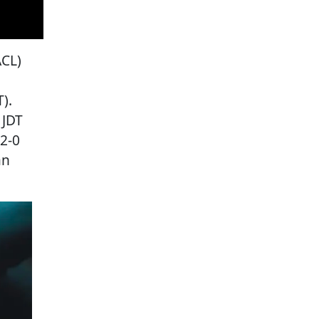
ACL)
).
 JDT
2-0
an