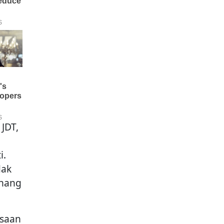
JDT,
i.
dak
Zhang
asaan