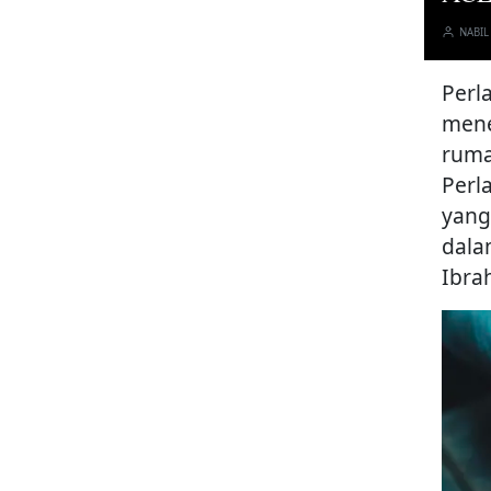
NABIL
Perl
mene
ruma
Perl
yang
dala
Ibra