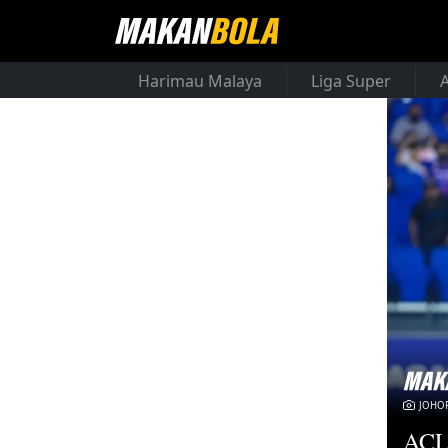
Harimau Malaya
Liga Super
JOHOR
ACL