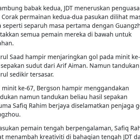
ambung babak kedua, JDT meneruskan penguas
. Corak permainan kedua-dua pasukan dilihat ma
 seperti separuh masa pertama dengan Guangz
takkan semua pemain mereka di bawah untuk
ahan.
rul Saad hampir menjaringkan gol pada minit ke
l sepakan sudut dari Arif Aiman. Namun tandukan
ul sedikir tersasar.
 minit ke-67, Bergson hampir menggandakan
dukan namun tandukan beliau hasil sepakan
uma Safiq Rahim berjaya diselamatkan penjaga g
gzhou.
sukan pemain tengah berpengalaman, Safiq Ra
hat menambah kreativiti di bahagian tengah JDT d