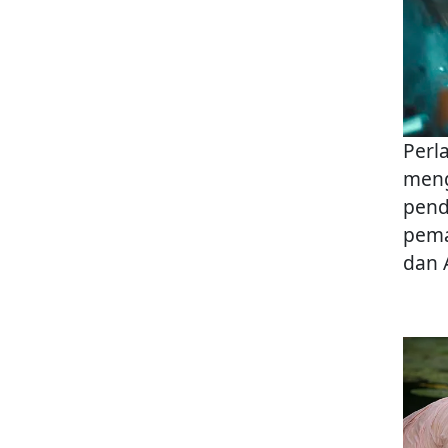
Perl
meng
pend
pema
dan 