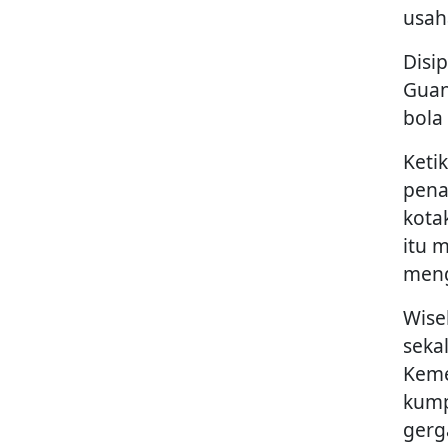
usah
Disi
Guan
bola
Keti
pena
kota
itu 
meng
Wise
seka
Keme
kump
gerg