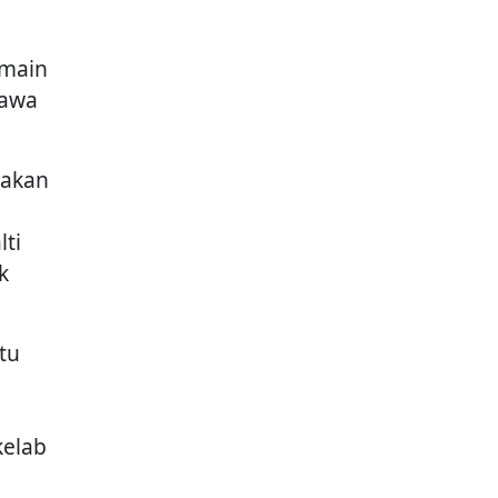
emain
bawa
pakan
ti
k
tu
kelab