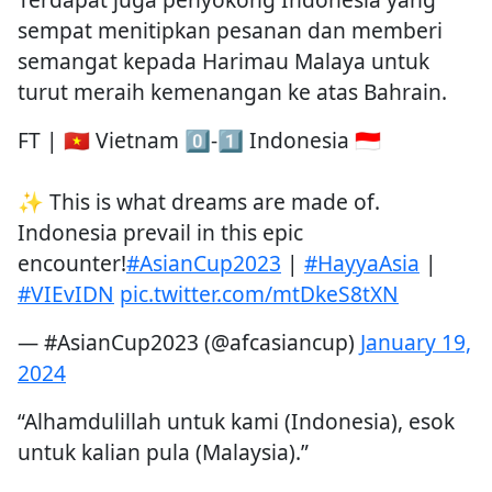
sempat menitipkan pesanan dan memberi
semangat kepada Harimau Malaya untuk
turut meraih kemenangan ke atas Bahrain.
FT | 🇻🇳 Vietnam 0️⃣-1️⃣ Indonesia 🇮🇩
✨ This is what dreams are made of.
Indonesia prevail in this epic
encounter!
#AsianCup2023
|
#HayyaAsia
|
#VIEvIDN
pic.twitter.com/mtDkeS8tXN
— #AsianCup2023 (@afcasiancup)
January 19,
2024
“Alhamdulillah untuk kami (Indonesia), esok
untuk kalian pula (Malaysia).”